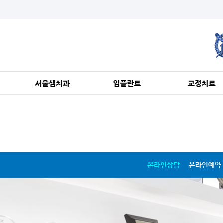
서울샘치과
임플란트
교정치료
인정받는 이유
서울샘의 임플란트?
서울샘의 교정
변치 않는 가치
뼈이식 임플란트
덧니 교정
진료가 편안한 이유
상악동 임플란트
돌출입 교정
의료진 소개
당일 식립 임플란트
벌어진 치아/
진료환경 수준
임플란트 재치료
주걱턱/무턱
온라인상담
온라인예약
진료안내, 오시는길
전체 임플란트
앞니 부분 교정
보험 임플란트
비발치 교정
성장기 교정
교정장치 안내