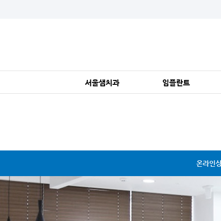
서울샘치과
임플란트
인정받는 이유
서울샘의 임플란트?
변치 않는 가치
뼈이식 임플란트
진료가 편안한 이유
상악동 임플란트
의료진 소개
당일 식립 임플란트
진료환경 수준
임플란트 재치료
온라인
진료안내, 오시는길
전체 임플란트
보험 임플란트