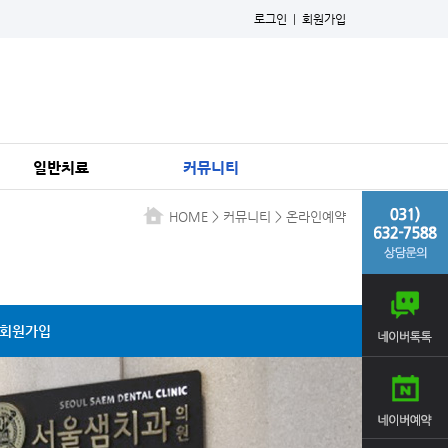
로그인
|
회원가입
일반치료
커뮤니티
충치치료
온라인상담
HOME
>
커뮤니티
>
온라인예약
신경치료/재치료
온라인예약
금 간 치아
치료사례
사랑니, 치아 외상
고객 리얼 후기
치주치료
서울샘 알림
회원가입
스케일링
회원가입
임산부 구강관리
치료후 구강관리