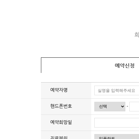
희
예약신청
예약자명
핸드폰번호
-
예약희망일
진료부위