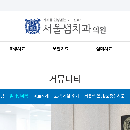
교정치료
보철치료
심미치료
서울샘의 교정치료?
서울샘의 보철치료?
서울샘의 심미치료?
덧니 교정
크라운
앞니성형/재치료
커뮤니티
돌출입 교정
브릿지
레진 치아성형
벌어진 치아/개방교합
임플란트 틀니, 틀니
치아미백, 잇몸성형
주걱턱/무턱
보철 재치료
상담
온라인예약
치료사례
고객 리얼 후기
서울샘 알림/소중한선물
앞니 부분 교정
비발치 교정
성장기 교정
교정장치 안내