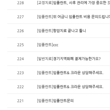
228
[교정치료]
임플란트, 사후 관리에 가장 중요한 
227
[임플란트]
위 어금니 임플란트 비용 문의드립니
226
[임플란트]
항암치료 끝나고 틀니
225
[임플란트]
ccc
224
[일반치료]
경기지역화폐 결제가능한가요?
223
[임플란트]
임플란트& 크라운 상담해주세요.
222
[임플란트]
임플란트& 크라운 상담해주세요.
221
[임플란트]
임플안트문의