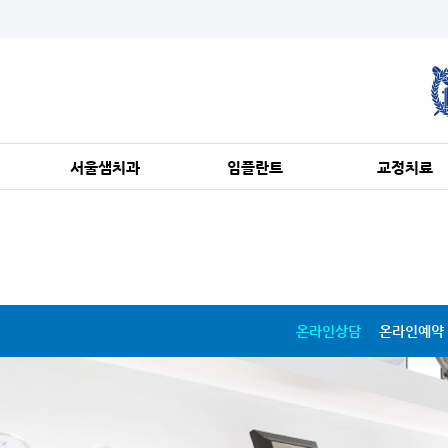
서울샘치과
임플란트
교정치료
인정받는 이유
서울샘의 임플란트?
서울샘의 교정
변치 않는 가치
뼈이식 임플란트
덧니 교정
진료가 편안한 이유
상악동 임플란트
돌출입 교정
의료진 소개
당일 식립 임플란트
벌어진 치아/
진료환경 수준
임플란트 재치료
주걱턱/무턱
온라인상담
온라인예약
진료안내, 오시는길
전체 임플란트
앞니 부분 교정
보험 임플란트
비발치 교정
성장기 교정
교정장치 안내