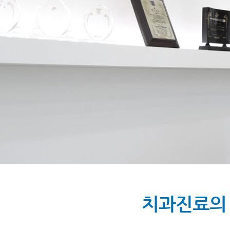
치과진료의